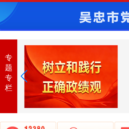
专
题
专
栏